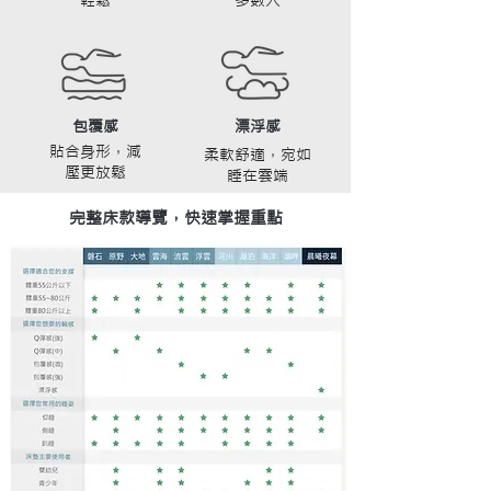
輕鬆
多數人
包覆感
漂浮感
貼合身形，減
柔軟舒適，宛如
壓更放鬆
睡在雲端
完整床款導覽，快速掌握重點