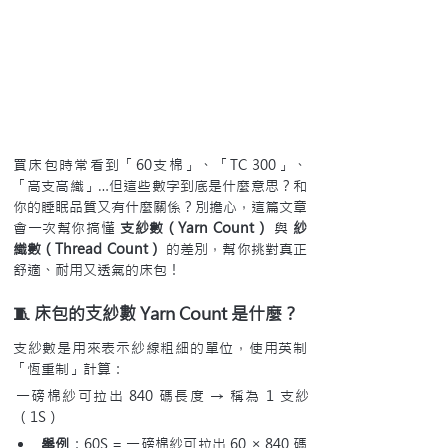
買床包時常看到「60支棉」、「TC 300」、
「高支高織」…但這些數字到底是什麼意思？和
你的睡眠品質又有什麼關係？別擔心，這篇文章
會一次幫你搞懂 
支紗數（Yarn Count）
 與 
紗
織數（Thread Count）
 的差別，幫你挑對真正
舒適、耐用又透氣的床包！
🧵 床包的支紗數 Yarn Count 是什麼？
支紗數是用來表示紗線粗細的單位，使用英制
「恆重制」計算：
一磅棉紗可拉出 840 碼長度 → 稱為 1 支紗
（1S）
舉例
：60S = 一磅棉紗可拉出 60 × 840 碼 