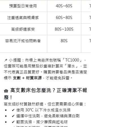
預算型日常使用
40S~60S
TC 200~300
注重透氣與親膚感
60S~80S
TC 300~500
高級舒適感受
80S~100S
TC 500~800
容易流汗或怕悶熱者
80S
TC 300~400
📌 小提醒：市場上有些床包號稱「TC1000」，
但實際可能是用雙股紗重複計算來「灌水」，並
不代表真正品質更好。購買時要看品牌是否清楚
標示 
支數 + 材質來源
，才能避免踩雷。
🧺 高支數床包怎麼洗？正確清潔不報
廢！
高支細紗材質雖然舒適，但也更需要細心保養：
✔ 使用 30℃ 以下冷水或溫水洗滌
✔ 選擇中性洗劑，避免柔軟精與漂白劑
✔ 翻面洗滌，減少摩擦與起毛球