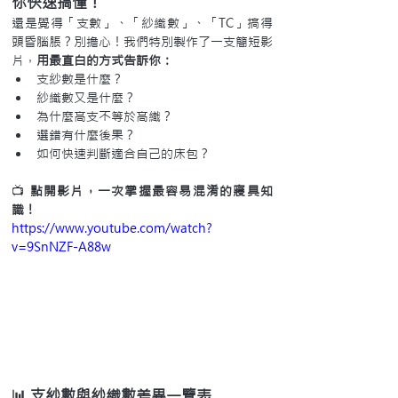
你快速搞懂！
還是覺得「支數」、「紗織數」、「TC」搞得
頭昏腦脹？別擔心！我們特別製作了一支簡短影
片，
用最直白的方式告訴你：
支紗數是什麼？
紗織數又是什麼？
為什麼高支不等於高織？
選錯有什麼後果？
如何快速判斷適合自己的床包？
📺 
點開影片，一次掌握最容易混淆的寢具知
識！
https://www.youtube.com/watch?
v=9SnNZF-A88w
📊 支紗數與紗織數差異一覽表