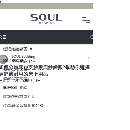
Γ
文章
睡眠知識專區
SOUL Bedding
睡眠知識專區
2024年3月19日
如何分辨床包支紗數與紗織數?幫助你選擇
如何選擇床墊?
更舒適耐用的床上用品
如何選擇枕頭?
已更新：
2025年9月9日
健康睡眠知識
床墊內部材質介紹
寢具與保潔墊相關知識