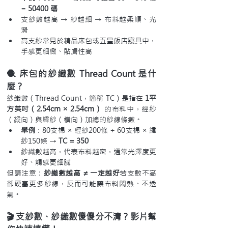
= 
50400 碼
支紗數越高 → 紗越細 → 布料越柔順、光
滑
高支紗常見於精品床包或五星飯店寢具中，
手感更細緻、貼膚性高
🧶 床包的紗織數 Thread Count 是什
麼？
紗織數（Thread Count，簡稱 TC）是指在 
1平
方英吋（2.54cm × 2.54cm）
 的布料中，經紗
（縱向）與緯紗（橫向）加總的紗線條數。
舉例
：80支棉 × 經紗200條 + 60支棉 × 緯
紗150條 → 
TC = 350
紗織數越高，代表布料越密，通常光澤度更
好、觸感更細膩
但請注意：
紗織數越高 ≠ 一定越好
若支數不高
卻硬塞更多紗線，反而可能讓布料悶熱、不透
氣。
🎬 支紗數、紗織數傻傻分不清？影片幫