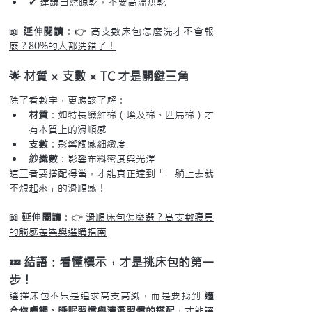
✔ 建議自然晾乾，不要高溫烘乾
📖 
延伸閱讀
：👉 
高支數床包怎麼洗才不會報
廢？80%的人都洗錯了！
🌟 材質 × 支數 × TC 才是關鍵三角
除了看數字，更應該了解：
材質
：如特長纖維棉（埃及棉、匹馬棉）才
有本質上的滑順感
支數
：影響觸感細緻度
紗織數
：影響布料密度與光澤
這三者要搭配得當，才能真正達到「一躺上去就
不想起來」的滑順感！
📖 
延伸閱讀
：👉 
滑順床包怎麼選？高支數寢具
的觸感差異與選購指南
💤 結語：看懂標示，才是挑床包的第一
步！
選擇床包不只是追求高支高織，而是要找到 
適
合你膚觸、睡眠習慣與清潔習慣的搭配
，才能讓