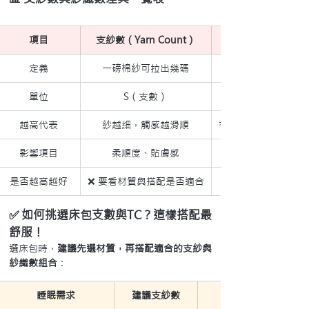
項目
支紗數（Yarn Count）
定義
一磅棉紗可拉出幾碼
單位
S（支數）
越高代表
紗越細，觸感越滑順
布料越密，觸感越細
影響項目
柔順度、貼膚感
是否越高越好
❌ 要看材質與搭配是否適合
✅ 如何挑選床包支數與TC？這樣搭配最
舒服！
選床包時，
建議先選材質，再搭配適合的支紗與
紗織數組合
：
睡眠需求
建議支紗數
建議紗織數