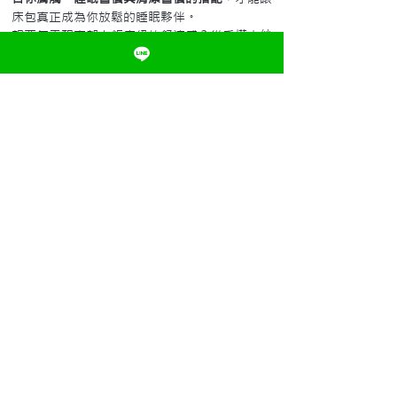
床包真正成為你放鬆的睡眠夥伴。
想要每天醒來都有飯店級的舒適感？從看懂支紗
數與紗織數開始，就對了！
床包
寢具怎麼選
寢具與保潔墊相關知識
查看全部
最新文章