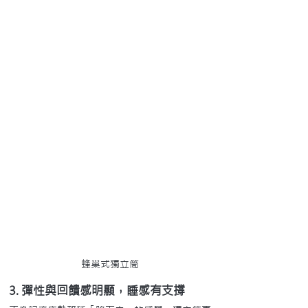
蜂巢式獨立筒
3. 彈性與回饋感明顯，睡感有支撐