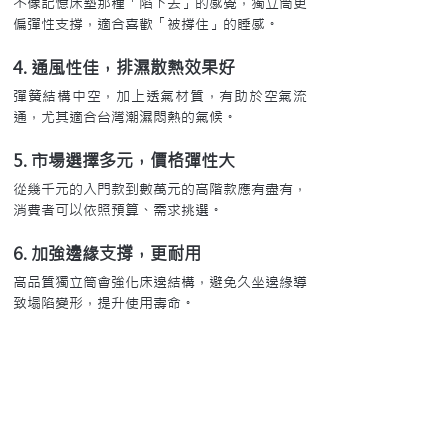
不像記憶床墊那種「陷下去」的感覺，獨立筒更
偏彈性支撐，適合喜歡「被撐住」的睡感。
4. 通風性佳，排濕散熱效果好
彈簧結構中空，加上透氣材質，有助於空氣流
通，尤其適合台灣潮濕悶熱的氣候。
5. 市場選擇多元，價格彈性大
從幾千元的入門款到數萬元的高階款應有盡有，
消費者可以依照預算、需求挑選。
6. 加強邊緣支撐，更耐用
高品質獨立筒會強化床邊結構，避免久坐邊緣導
致塌陷變形，提升使用壽命。