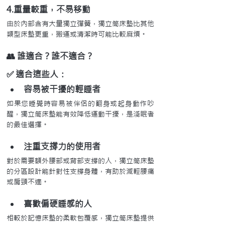
4.重量較重，不易移動
由於內部含有大量獨立彈簧，獨立筒床墊比其他
類型床墊更重，搬運或清潔時可能比較麻煩。
👥 誰適合？誰不適合？
✅ 適合這些人：
容易被干擾的輕睡者
如果您睡覺時容易被伴侶的翻身或起身動作吵
醒，獨立筒床墊能有效降低運動干擾，是淺眠者
的最佳選擇。
注重支撐力的使用者
對於需要額外腰部或背部支撐的人，獨立筒床墊
的分區設計能針對性支撐身體，有助於減輕腰痛
或肩頸不適。
喜歡偏硬睡感的人
相較於記憶床墊的柔軟包覆感，獨立筒床墊提供