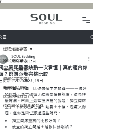
Γ
文章
睡眠知識專區
SOUL Bedding
睡眠知識專區
2024年12月2日
獨立筒床墊優缺點一次看懂｜真的適合你
如何選擇床墊?
嗎？選購必看完整比較
如何選擇枕頭?
已更新：
2025年8月19日
健康睡眠知識
選床墊這件事，比你想像中更關鍵——一張好
的床墊，決定你每天醒來是精神飽滿，還是腰
床墊內部材質介紹
痠背痛。市面上最常被推薦的就是「獨立筒床
寢具與保潔墊相關知識
墊」，因為支撐性佳、翻身不干擾、透氣又舒
適，但你是否也聽過這些疑問：
獨立筒床墊真的比較好嗎？
便宜的獨立筒是不是很快就塌陷？