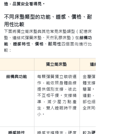
造，品質安全看得見。
不同床墊類型的功能、睡感、價格、耐
用性比較
下面將獨立筒床墊與其他常見床墊類型（記憶床
墊、連結式彈簧床墊、天然乳膠床墊）在
結構功
能
、
睡感特性
、
價格
、
耐用性
四個面向進行比
較：
獨立筒床墊
連結式彈簧床墊
結構與功能
每顆彈簧獨立裝袋運
金屬彈簧相互連結成整
作，能依照身體曲線
體支撐架構，結構穩固
提供個別支撐，彼此
簡單。支撐力來自彈簧
不互相干擾。支撐精
連動，但難以針對個別
準，減少壓力點產
部位細緻貼合，翻身時
生，雙人睡眠時干擾
全床同步作用。
小。
睡感特性
睡感支撐穩定，硬度
較為
硬彈