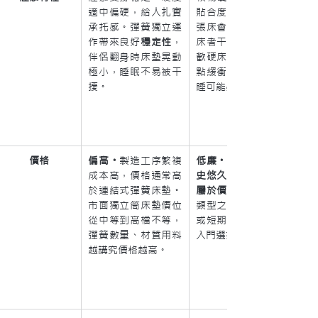
適中偏硬，給人扎實
貼合度較弱，翻身時整
承托感。彈簧獨立運
張床會跟著顫動，對同
作帶來良好
穩定性
，
床者干擾明顯。適合喜
伴侶翻身時床墊晃動
歡硬床的人，但對壓力
極小，睡眠不易被干
點緩衝較不足，長時間
擾。
睡可能感到局部壓迫。
價格
偏高。
製造工序繁複
低廉。因結構簡單、歷
成本高，價格通常高
史悠久，連結式彈簧床
於連結式彈簧床墊。
屬於價格最親民
市面獨立筒床墊價位
類型之一。預算有限者
從中等到高檔不等，
或短期使用者常以此為
彈簧數量、材質用料
入門選擇。
越講究價格越高。