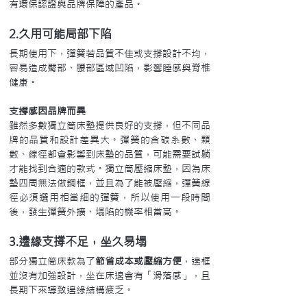
有環保認證與品牌保障的產品。
2.久用可能局部下陷
長期使用下，彈簧若品質不佳或支撐設計不均，
容易造成臀部、腰部區域凹陷，影響睡感與脊椎
健康。
支撐感因品牌而異
雖然多數獨立筒床墊提供良好的支撐，但不同品
牌的品質和設計差異大。彈簧的含碳系數、顆
數、線徑都會影響到床墊的品質，可能需要試躺
才能找到合適的款式。獨立筒壓縮床墊，因為床
墊四周無法做鋼框，並且為了能被壓縮，彈簧線
徑必須選用相當細的彈簧，所以使用一段時間
後，發生彈簧外擴、塌陷的機率相當高。
3.邊緣支撐不足，坐久易塌
部分獨立筒床款為了
節省成本或壓縮方便
，邊框
並沒有加強設計，坐在床邊會有「滑落感」，且
長期下來導致邊緣結構疲乏。