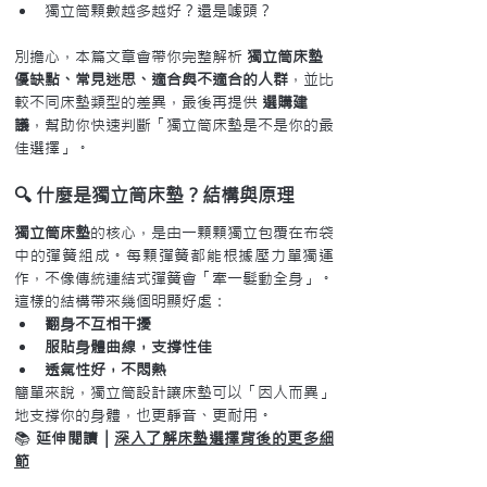
獨立筒顆數越多越好？還是噱頭？
別擔心，本篇文章會帶你完整解析 
獨立筒床墊
優缺點、常見迷思、適合與不適合的人群
，並比
較不同床墊類型的差異，最後再提供 
選購建
議
，幫助你快速判斷「獨立筒床墊是不是你的最
佳選擇」。
🔍 什麼是獨立筒床墊？結構與原理
獨立筒床墊
的核心，是由一顆顆獨立包覆在布袋
中的彈簧組成。每顆彈簧都能根據壓力單獨運
作，不像傳統連結式彈簧會「牽一髮動全身」。
這樣的結構帶來幾個明顯好處：
翻身不互相干擾
服貼身體曲線，支撐性佳
透氣性好，不悶熱
簡單來說，獨立筒設計讓床墊可以「因人而異」
地支撐你的身體，也更靜音、更耐用。
📚 
延伸閱讀｜
深入了解床墊選擇背後的更多細
節