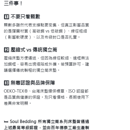
三件事！
1️⃣ 不要只看顆數
顆數多雖然代表支撐點更密集，但真正影響品質
的是彈簧材質（高碳鋼 vs 低碳鋼）、線徑粗細
（影響軟硬度）、以及布袋封口是否扎實。
2️⃣ 壓縮式 vs 傳統獨立筒
壓縮床墊方便運送，但因為線徑較細、邊框無法
加鋼框，容易出現塌陷或外擴。若預算許可，建
議選擇傳統製程的獨立筒床墊。
3️⃣ 無毒認證與品牌保障
OEKO-TEX®、台灣床墊環保標章、ISO 認證都
是品質與健康的保證。別只看價格，長期使用下
差異非常明顯。
🛏️ 
Soul Bedding 所有獨立筒系列床墊皆通過
上述最高等級認證，並由百年德泰工廠生產製