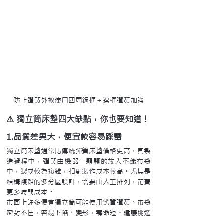
防止彈簧外擴使用四周鋼框＋邊框彈簧加強
⚠️ 獨立筒床墊四大缺點，你也要知道！
1.品質差異大，便宜款容易踩雷
獨立筒床墊通常比傳統彈簧床墊價格更高，其製
造過程中，彈簧由機器一顆顆的放入不織布袋
中，製成較為複雜，相對製作成本較高。尤其是
結構複雜的多分區設計，需要由人工排列，花費
更多時間成本。
市面上許多便宜獨立筒可能使用劣質彈簧、布袋
密封不佳，容易下陷、變形，壽命短。建議挑選