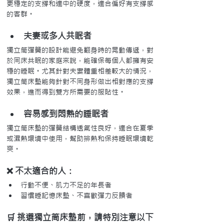
更穩定的支撐和適中的硬度，適合偏好有支撐感
的客群。
夫妻或多人共眠者
獨立筒彈簧的設計能避免翻身時的晃動傳遞，對
於同床共眠的家庭來說，能確保每個人都擁有安
穩的睡眠。尤其針對夫妻體重相差較大的情況，
獨立筒床墊能夠針對不同身形做出相對應的支撐
效果，進而得到雙方所需要的服貼性。
容易感到悶熱的睡眠者
獨立筒床墊的彈簧結構透氣性良好，適合在夏季
或濕熱環境中使用，幫助排熱和保持睡眠環境乾
爽。
❌ 不太適合的人：
行動不便、肌力不足的年長者
習慣睡記憶床墊、不喜歡彈力反饋者
🛒 挑選獨立筒床墊前，請特別注意以下