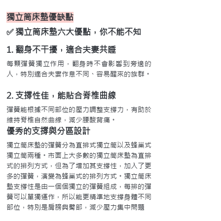
獨立筒床墊優缺點
✅ 獨立筒床墊六大優點，你不能不知
1. 翻身不干擾，適合夫妻共睡
每顆彈簧獨立作用，翻身時不會影響到旁邊的
人，特別適合夫妻作息不同、容易醒來的族群。
2. 支撐性佳，能貼合脊椎曲線
彈簧能根據不同部位的壓力調整支撐力，有助於
維持脊椎自然曲線，減少腰酸背痛。
優秀的支撐與分區設計
獨立筒床墊的彈簧分為直排式獨立筒以及蜂巢式
獨立筒兩種。市面上大多數的獨立筒床墊為直排
式的排列方式，但為了增加其支撐性，加入了更
多的彈簧，演變為蜂巢式的排列方式。獨立筒床
墊支撐性是由一個個獨立的彈簧組成，每排的彈
簧可以單獨運作，所以能更精準地支撐身體不同
部位，特別是肩膀與臀部，減少壓力集中問題