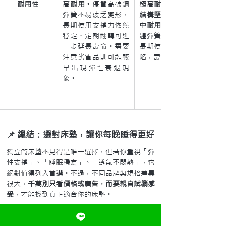
耐用性
高耐用。
優質高碳鋼
極高耐用。連結式彈簧
彈簧不易疲乏變形，
結構堅固，在各類床墊
長期使用支撐力依然
中耐用度屬最強
穩定。定期翻轉可進
體彈簧互相扣連支撐，
一步延長壽命。需要
長期使用下不易局部塌
注意劣質品則可能較
陷，壽命表現優異。
早出現彈性衰退現
象。
📌 總結：選對床墊，讓你每晚睡得更好
獨立筒床墊不見得是唯一選擇，但若你重視「彈
性支撐」、「睡眠穩定」、「透氣不悶熱」，它
絕對值得列入首選。不過，不同品牌與規格差異
很大，
千萬別只看價格或廣告，而要親自試躺感
受
，才能找到真正適合你的床墊。
💡 想更安心選床？歡迎親臨 Soul Bedding 門
市，現場試躺多款認證床墊，找到屬於你的健康