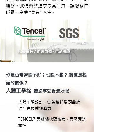
繽紛。我們始終追求最高品質，讓您藉由
睡眠，享受 "美夢" 人生。
完美撐托 / 舒適包覆 / 柔軟釋壓
你是否常常睡不好？也睡不飽？ 難道是枕
頭的關係？
人體工學枕
讓您享受舒適好眠
人體工學設計，完美撐托肩頸曲線，
均勻釋放肩頸壓力
TENCEL™天絲棉枕頭布套，具吸濕透
氣性