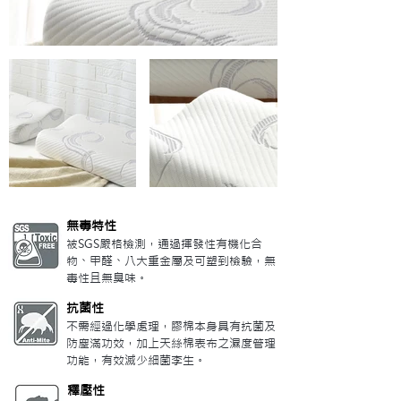
無毒特性
被SGS嚴格檢測，通過揮發性有機化合
物、甲醛、八大重金屬及可塑到檢驗，無
毒性且無臭味。
抗菌性
不需經過化學處理，膠棉本身具有抗菌及
防塵滿功效，加上天絲棉表布之濕度管理
功能，有效滅少細菌李生。
釋壓性