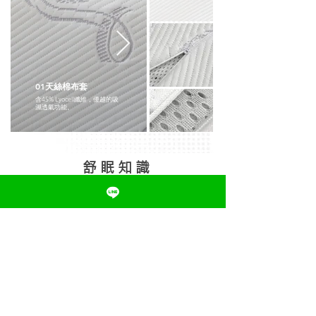
02拉鍊式枕套
01天絲棉布套
底部拉鍊式枕套，方便拆洗清
含45% Lyocell纖維，優越的吸
潔，易於清洗，保持睡眠接觸
濕透氣功能。
面清潔
舒 眠 知 識
找到屬於您的舒眠姿勢！?
您留意過枕頭高度嗎，是否適合自己呢 ?
枕頭柔軟度
枕頭高度