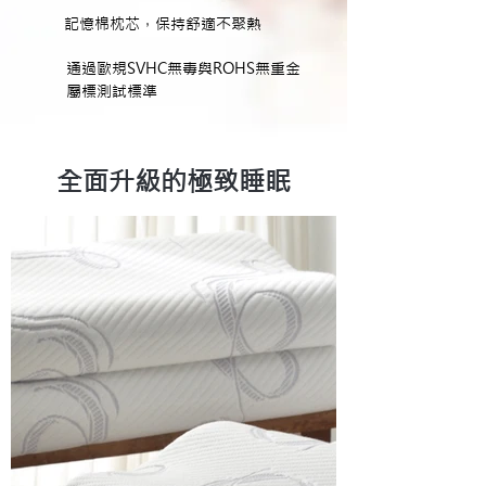
記憶棉枕芯，保持舒適不聚熱
通過歐規SVHC無毒與ROHS無重金
屬標測試標準
全面升級的極致睡眠