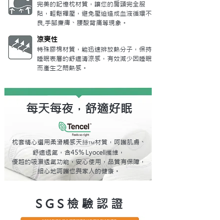
完美的記憶枕材質，讓您的肩頸完全服
貼，輕鬆釋壓，避免壓迫造成血液循環不
良,手腳廉痺、腰酸背痛等現象。
涼爽性
特殊膠棉材質
，
能迅速排放熱分子
，
保持
睡眠表層的舒適清涼感
，
有效減少因睡眠
而產生之悶熱感。
每天每夜，舒適好眠
枕套精心選用柔滑觸感天絲
材質，呵護肌膚、
TM
舒適透氣，含45% Lyocell纖維，
優越的吸濕透氣功能，安心使用，品質有保障，
細心地呵護您與家人的健康。
S G S 檢 驗 認 證