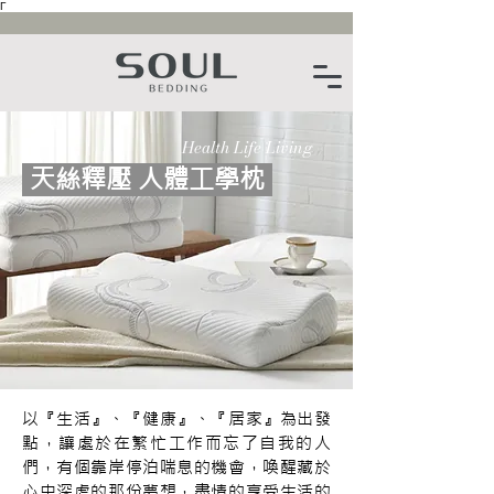
Γ
Health Life Living
天絲釋壓 人體工學枕
以『生活』、『健康』、『居家』為出發
點，讓處於在繁忙工作而忘了自我的人
們，有個靠岸停泊喘息的機會，喚醒藏於
心中深處的那份夢想，盡情的享受生活的