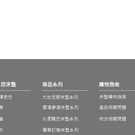
思悠床墊
商品系列
​購物指南
床墊​購物指南
擇思悠
​大地悠眠床墊系列
康
​雲漫夢境床墊系列
產品相關問題
富
水漾飄悠床墊系列
物流相關問題
市
奢華訂製床墊系列