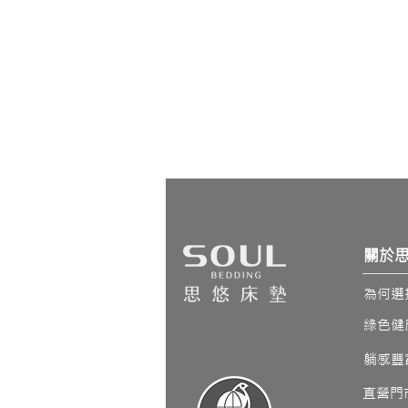
關於
為何選
綠色健
​躺感豐
直營門